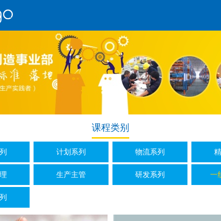
课程类别
列
计划系列
物流系列
理
生产主管
研发系列
一
列