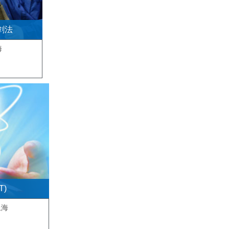
剑法
海
T)
上海