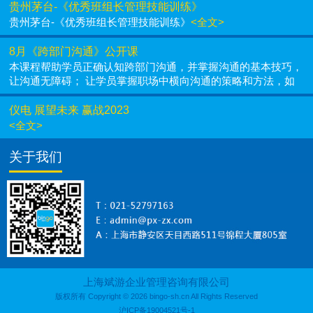
贵州茅台-《优秀班组长管理技能训练》
贵州茅台-《优秀班组长管理技能训练》
<全文>
8月《跨部门沟通》公开课
本课程帮助学员正确认知跨部门沟通，并掌握沟通的基本技巧，
让沟通无障碍； 让学员掌握职场中横向沟通的策略和方法，如
何在职场中如鱼得水，提高工作效率； 学会处理冲突和团队协
作的相关技能，让跨部门协作不再难。
<全文>
仪电 展望未来 赢战2023
<全文>
关于我们
上海斌游企业管理咨询有限公司
版权所有 Copyright © 2026 bingo-sh.cn All Rights Reserved
沪ICP备19004521号-1