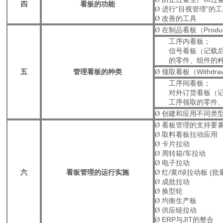
四
看板的功能
Ø
进行“目视管理”的
Ø
改善的工具
Ø
在制品看板（
Produ
工序内看板；
信号看板（记载
的零件、组件的
五
管理看板的种类
Ø
领取看板（
Withdra
工序间看板；
对外订货看板（
工序领取的零件
Ø
创建和应用不同类
Ø
看板管理的支持要
Ø
取料看板拉动应用
Ø
卡片拉动
Ø
周转箱
/
车拉动
Ø
电子拉动
六
看板管理的运行实施
Ø
红
/
黄
/
绿拉动板
(
批
Ø
成批拉动
Ø
换型轮
Ø
均衡生产板
Ø
供应链拉动
Ø
ERP
与
JIT
的整合