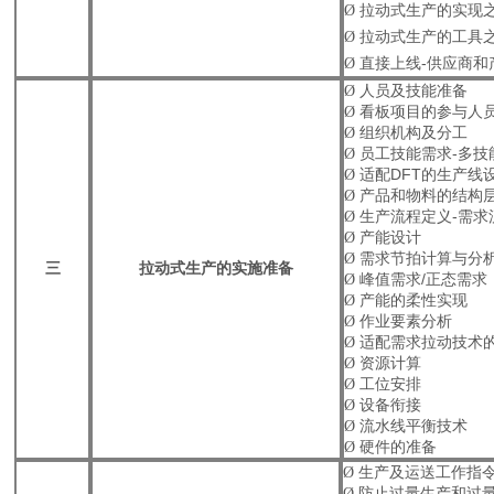
Ø
拉动式生产的实现
Ø
拉动式生产的工具
Ø
直接上线
-
供应商和
Ø
人员及技能准备
Ø
看板项目的参与人
Ø
组织机构及分工
Ø
员工技能需求
-
多技
Ø
适配
DFT
的生产线
Ø
产品和物料的结构
Ø
生产流程定义
-
需求
Ø
产能设计
Ø
需求节拍计算与分
三
拉动式生产的实施准备
Ø
峰值需求
/
正态需求
Ø
产能的柔性实现
Ø
作业要素分析
Ø
适配需求拉动技术
Ø
资源计算
Ø
工位安排
Ø
设备衔接
Ø
流水线平衡技术
Ø
硬件的准备
Ø
生产及运送工作指
Ø
防止过量生产和过