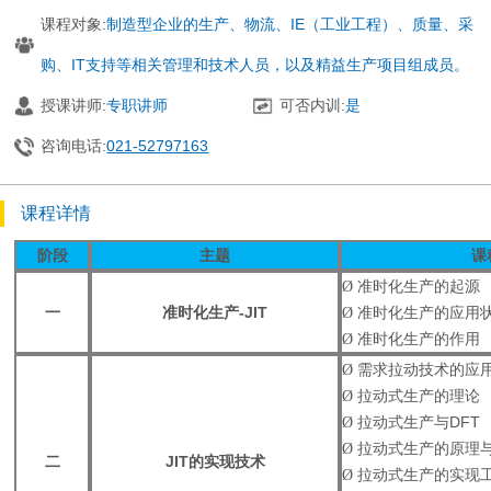
课程对象:
制造型企业的生产、物流、IE（工业工程）、质量、采
购、IT支持等相关管理和技术人员，以及精益生产项目组成员。
授课讲师:
专职讲师
可否内训:
是
咨询电话:
021-52797163
课程详情
阶段
主题
课
Ø
准时化生产的起源
一
准时化生产
-JIT
Ø
准时化生产的应用
Ø
准时化生产的作用
Ø
需求拉动技术的应
Ø
拉动式生产的理论
Ø
拉动式生产与
DFT
Ø
拉动式生产的原理
二
JIT
的实现技术
Ø
拉动式生产的实现