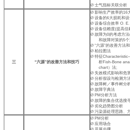
Ø
士气指标关联分析
Ø
影响生产效率的
16
Ø
设备的
6
大损耗和设
Ø
设备综合效率
O. E.
Ø
设备信赖度
(
提高信
Ø
故障为
0
的考虑方法
和故障对策的
5
个
Ø
“六源”的改善方法
Ø
柏拉图法
Ø
特征
Characteristic
三
“六源”的改善方法和技巧
析
Fish-Bone anal
chart
）法
;
Ø
失效模式影响和危
Ø
分析假设与检测方
Ø
故障树／事件树分
Ø
故障字典法
Ø
PM
分析方法
Ø
故障的集合优选搜
Ø
劣化趋势图分析
Ø
污染源处理思路、
Ø
PM
分析
Ø
应用场合
Ø
开展步骤