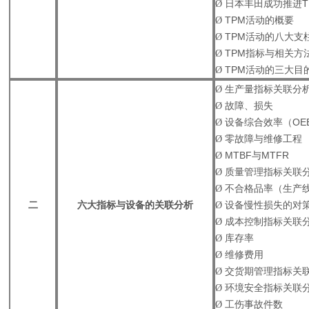
Ø
日本丰田成功推进
Ø
TPM
活动的概要
Ø
TPM
活动的八大支
Ø
TPM
指标与相关方
Ø
TPM
活动的三大目
Ø
生产量指标关联分
Ø
故障、损失
Ø
设备综合效率（
OE
Ø
零故障与维修工程
Ø
MTBF
与
MTFR
Ø
质量管理指标关联
Ø
不合格品率（生产
二
六大指标与设备的关联分析
Ø
设备慢性损失的对
Ø
成本控制指标关联
Ø
库存率
Ø
维修费用
Ø
交货期管理指标关
Ø
环境安全指标关联
Ø
工伤事故件数