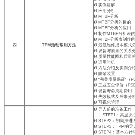
Ø
实例讲解
Ø
应用分析
Ø
MTBF
分析
Ø
MTBF
分析的目的
Ø
MTBF
分析的应用
Ø
制作
MTBF
分析表
Ø
MTBF
分析表制作
四
TPM
活动常用方法
Ø
最低维修成本模式
Ø
设备与质量的关系
Ø
质量性能图和质量
Ø
适用时机
Ø
方法介绍及实例介
Ø
防呆装置
Ø
“完美质量保证”（
P
Ø
工业安全评价（
PS
Ø
设备寿命周期费用
Ø
失效模式及后果分
Ø
可视化管理
Ø
导人前的准备工作
STEP1
：高层决
Ø
STEP2
：初期推进
Ø
STEP3
：
TPM
的导
Ø
STEP4
：基本方针