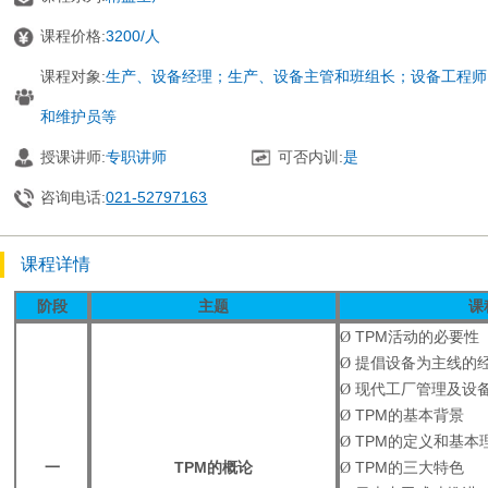
课程价格:
3200/人
课程对象:
生产、设备经理；生产、设备主管和班组长；设备工程师
和维护员等
授课讲师:
专职讲师
可否内训:
是
咨询电话:
021-52797163
课程详情
阶段
主题
课
Ø
TPM
活动的必要性
Ø
提倡设备为主线的
Ø
现代工厂管理及设
Ø
TPM
的基本背景
Ø
TPM
的定义和基本
一
TPM
的概论
Ø
TPM
的三大特色