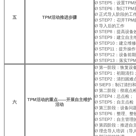
Ø
STEP5
：设置
TPM
Ø
STEP6
：制订
TPM
Ø
正式导人阶段的工
五
TPM
活动推进步骤
Ø
STEP7
：召开
TPM
Ø
导入后的工作
Ø
STEP8
：提高设备
Ø
STEP9
：建立自主
Ø
STEP10
：建立维
Ø
STEP11
：提升操作
Ø
STEP12
：设备前
Ø
STEP13
：落实
TP
Ø
第一阶段：恢复设
Ø
STEP1
：初期清扫
Ø
STEP2
：清扫困难
Ø
SIEP3
：制订清扫
Ø
第二阶段：彻底点
Ø
STEP4
：总点检；
TPM
活动的重点——开展自主维护
六
Ø
STEP5
：自主点检
活动
Ø
第三阶段：设备问
Ø
STEP6
：整理、整
Ø
STEP7
：自主管理
Ø
第四阶段：推进自
Ø
理念导人培训（导